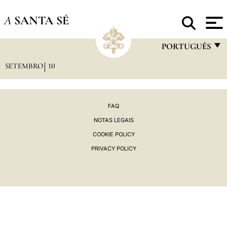
A
SANTA SÉ
PORTUGUÊS
SETEMBRO
10
FRANÇAIS
ENGLISH
ITALIANO
FAQ
NOTAS LEGAIS
PORTUGUÊS
COOKIE POLICY
ESPAÑOL
PRIVACY POLICY
DEUTSCH
POLSKI
العربيّة
中文