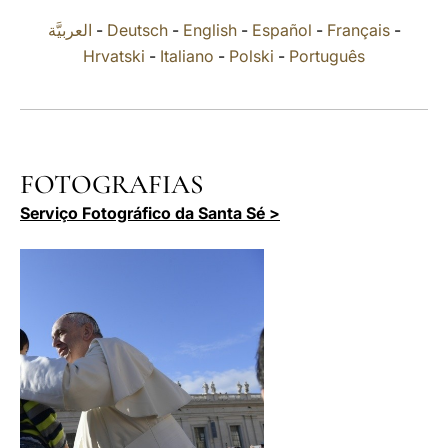
العربيَّة
-
Deutsch
-
English
-
Español
-
Français
-
LATINE
Hrvatski
-
Italiano
-
Polski
-
Português
FOTOGRAFIAS
Serviço Fotográfico da Santa Sé >