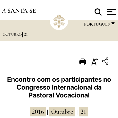
A
SANTA SÉ
PORTUGUÊS
OUTUBRO
21
FRANÇAIS
ENGLISH
ITALIANO
PORTUGUÊS
ESPAÑOL
Encontro com os participantes no
Congresso Internacional da
DEUTSCH
Pastoral Vocacional
POLSKI
العربيّة
2016
Outubro
21
|
|
中文