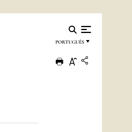
PORTUGUÊS
FRANÇAIS
ENGLISH
ITALIANO
PORTUGUÊS
ESPAÑOL
DEUTSCH
POLSKI