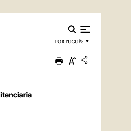
PORTUGUÊS
FRANÇAIS
ENGLISH
ITALIANO
PORTUGUÊS
tenciaria
ESPAÑOL
DEUTSCH
POLSKI