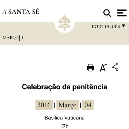
A
SANTA SÉ
PORTUGUÊS
MARÇO
4
FRANÇAIS
ENGLISH
ITALIANO
PORTUGUÊS
ESPAÑOL
Celebração da penitência
DEUTSCH
2016
Março
04
POLSKI
|
|
العربيّة
Basílica Vaticana
17h
中文