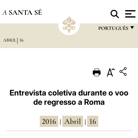
A
SANTA SÉ
PORTUGUÊS
ABRIL
16
FRANÇAIS
ENGLISH
ITALIANO
PORTUGUÊS
ESPAÑOL
Entrevista coletiva durante o voo
de regresso a Roma
DEUTSCH
POLSKI
2016
Abril
16
|
|
العربيّة
中文