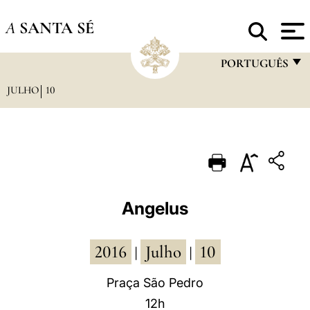
A
SANTA SÉ
PORTUGUÊS
JULHO
10
FRANÇAIS
ENGLISH
ITALIANO
PORTUGUÊS
ESPAÑOL
Angelus
DEUTSCH
2016
Julho
10
POLSKI
|
|
العربيّة
Praça São Pedro
12h
中文