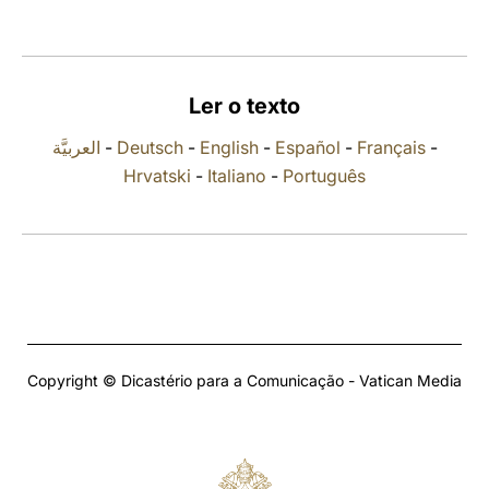
LATINE
Ler o texto
العربيَّة
-
Deutsch
-
English
-
Español
-
Français
-
Hrvatski
-
Italiano
-
Português
Copyright © Dicastério para a Comunicação - Vatican Media