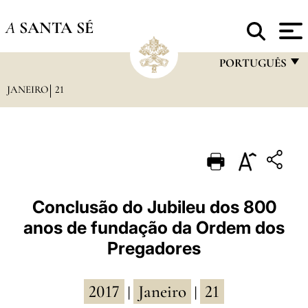
A
SANTA SÉ
PORTUGUÊS
JANEIRO
21
FRANÇAIS
ENGLISH
ITALIANO
PORTUGUÊS
ESPAÑOL
Conclusão do Jubileu dos 800
anos de fundação da Ordem dos
DEUTSCH
Pregadores
POLSKI
العربيّة
2017
Janeiro
21
|
|
中文