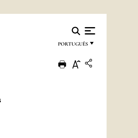
PORTUGUÊS
FRANÇAIS
ENGLISH
ITALIANO
PORTUGUÊS
s
ESPAÑOL
DEUTSCH
POLSKI