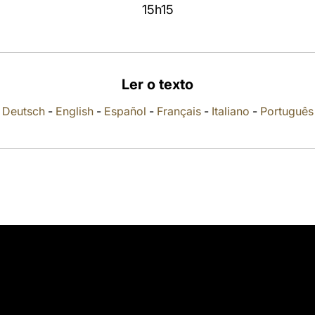
15h15
Ler o texto
Deutsch
-
English
-
Español
-
Français
-
Italiano
-
Português