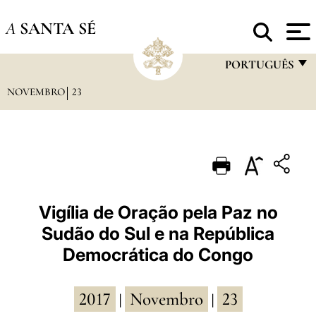
A
SANTA SÉ
PORTUGUÊS
NOVEMBRO
23
FRANÇAIS
ENGLISH
ITALIANO
PORTUGUÊS
ESPAÑOL
Vigília de Oração pela Paz no
Sudão do Sul e na República
DEUTSCH
Democrática do Congo
POLSKI
العربيّة
2017
Novembro
23
|
|
中文