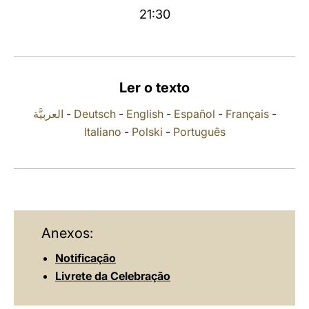
21:30
LATINE
Ler o texto
العربيَّة
-
Deutsch
-
English
-
Español
-
Français
-
Italiano
-
Polski
-
Português
Anexos:
Notificação
Livrete da Celebração