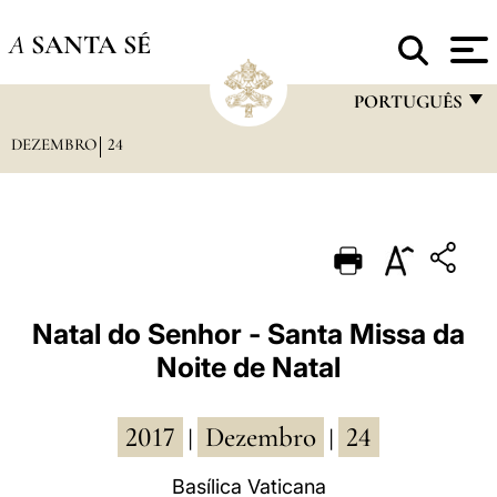
A
SANTA SÉ
PORTUGUÊS
DEZEMBRO
24
FRANÇAIS
ENGLISH
ITALIANO
PORTUGUÊS
ESPAÑOL
Natal do Senhor - Santa Missa da
Noite de Natal
DEUTSCH
POLSKI
2017
Dezembro
24
|
|
العربيّة
Basílica Vaticana
中文