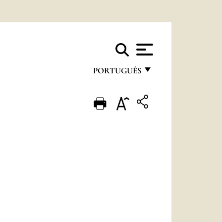
PORTUGUÊS
FRANÇAIS
ENGLISH
ITALIANO
PORTUGUÊS
ESPAÑOL
DEUTSCH
POLSKI