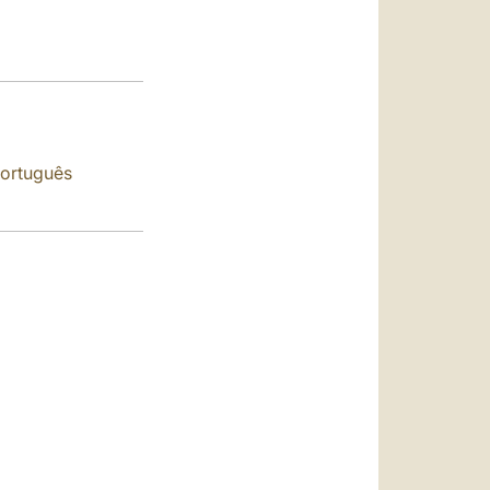
العربيّة
中文
LATINE
ortuguês