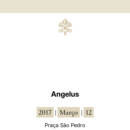
Angelus
2017
Março
12
|
|
Praça São Pedro