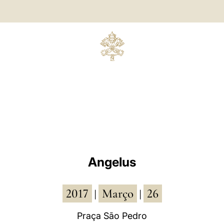
Angelus
2017
Março
26
|
|
Praça São Pedro