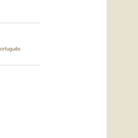
العربيّة
中文
LATINE
ortuguês