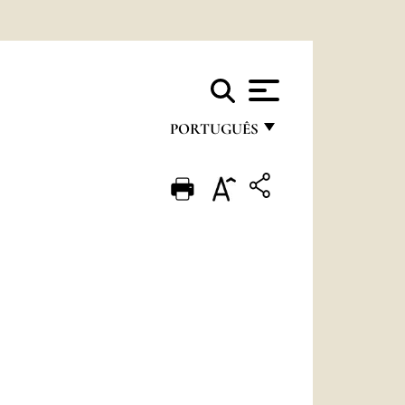
PORTUGUÊS
FRANÇAIS
ENGLISH
ITALIANO
PORTUGUÊS
ESPAÑOL
DEUTSCH
POLSKI