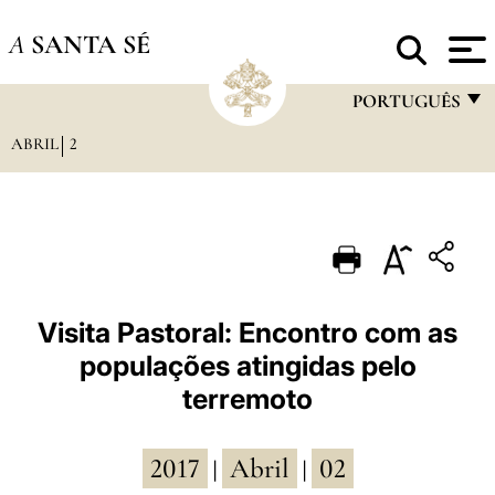
A
SANTA SÉ
PORTUGUÊS
ABRIL
2
FRANÇAIS
ENGLISH
ITALIANO
PORTUGUÊS
ESPAÑOL
Visita Pastoral: Encontro com as
populações atingidas pelo
DEUTSCH
terremoto
POLSKI
العربيّة
2017
Abril
02
|
|
中文