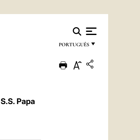
PORTUGUÊS
FRANÇAIS
ENGLISH
ITALIANO
PORTUGUÊS
 S.S. Papa
ESPAÑOL
DEUTSCH
POLSKI