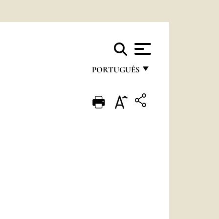
PORTUGUÊS
FRANÇAIS
ENGLISH
ITALIANO
PORTUGUÊS
ESPAÑOL
DEUTSCH
POLSKI