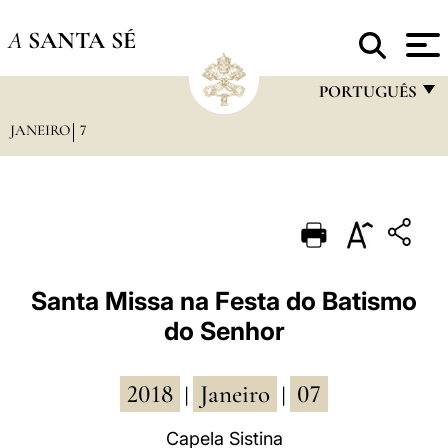
A
SANTA SÉ
PORTUGUÊS
JANEIRO
7
FRANÇAIS
ENGLISH
ITALIANO
PORTUGUÊS
ESPAÑOL
Santa Missa na Festa do Batismo
do Senhor
DEUTSCH
POLSKI
2018
Janeiro
07
|
|
العربيّة
Capela Sistina
中文