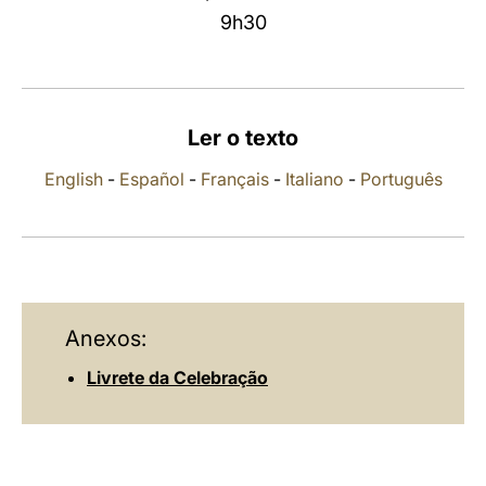
9h30
LATINE
Ler o texto
English
-
Español
-
Français
-
Italiano
-
Português
Anexos:
Livrete da Celebração