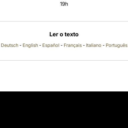
19h
Ler o texto
Deutsch
-
English
-
Español
-
Français
-
Italiano
-
Português