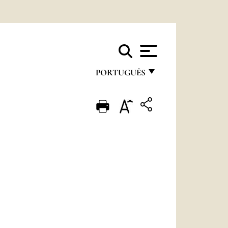
PORTUGUÊS
FRANÇAIS
ENGLISH
ITALIANO
PORTUGUÊS
ESPAÑOL
DEUTSCH
POLSKI