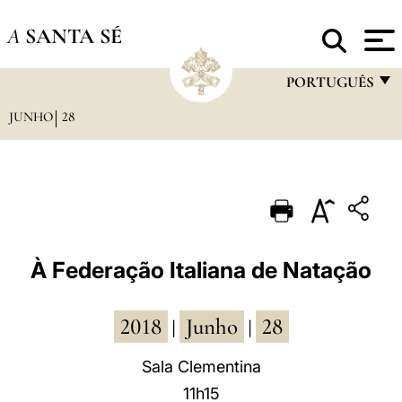
A
SANTA SÉ
PORTUGUÊS
JUNHO
28
FRANÇAIS
ENGLISH
ITALIANO
PORTUGUÊS
ESPAÑOL
À Federação Italiana de Natação
DEUTSCH
2018
Junho
28
POLSKI
|
|
العربيّة
Sala Clementina
11h15
中文