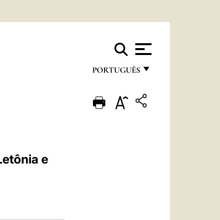
PORTUGUÊS
FRANÇAIS
ENGLISH
ITALIANO
PORTUGUÊS
Letônia e
ESPAÑOL
DEUTSCH
POLSKI