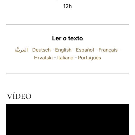
12h
LATINE
Ler o texto
العربيَّة
-
Deutsch
-
English
-
Español
-
Français
-
Hrvatski
-
Italiano
-
Português
VÍDEO