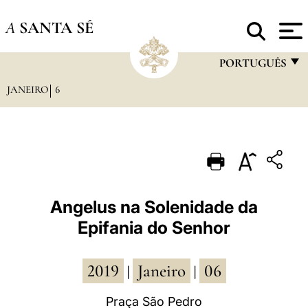
A
SANTA SÉ
PORTUGUÊS
JANEIRO
6
FRANÇAIS
ENGLISH
ITALIANO
PORTUGUÊS
ESPAÑOL
Angelus na Solenidade da
Epifania do Senhor
DEUTSCH
POLSKI
2019
Janeiro
06
|
|
العربيّة
Praça São Pedro
中文