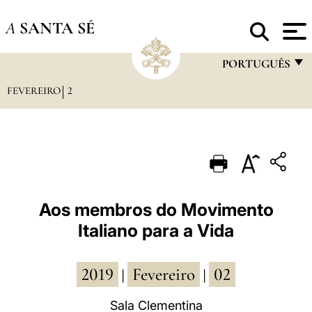
A
SANTA SÉ
PORTUGUÊS
FEVEREIRO
2
FRANÇAIS
ENGLISH
ITALIANO
PORTUGUÊS
ESPAÑOL
Aos membros do Movimento
Italiano para a Vida
DEUTSCH
POLSKI
2019
Fevereiro
02
|
|
العربيّة
Sala Clementina
中文