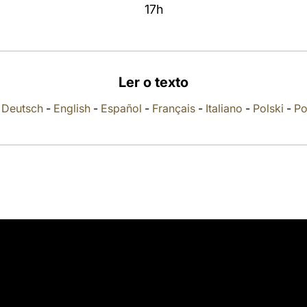
17h
Ler o texto
-
Deutsch
-
English
-
Español
-
Français
-
Italiano
-
Polski
-
Po