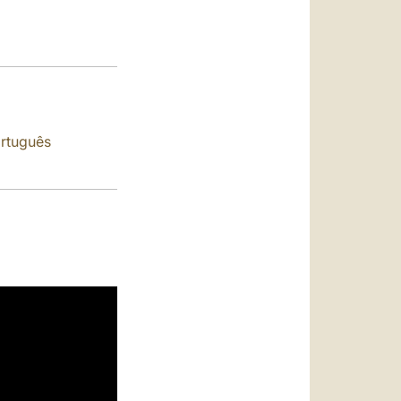
العربيّة
中文
LATINE
rtuguês