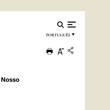
PORTUGUÊS
FRANÇAIS
ENGLISH
ITALIANO
PORTUGUÊS
i Nosso
ESPAÑOL
DEUTSCH
POLSKI