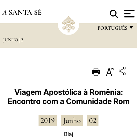
A
SANTA SÉ
PORTUGUÊS
JUNHO
2
FRANÇAIS
ENGLISH
ITALIANO
PORTUGUÊS
ESPAÑOL
Viagem Apostólica à Romênia:
Encontro com a Comunidade Rom
DEUTSCH
POLSKI
2019
Junho
02
|
|
العربيّة
Blaj
中文