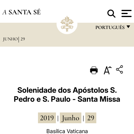
A
SANTA SÉ
PORTUGUÊS
JUNHO
29
FRANÇAIS
ENGLISH
ITALIANO
PORTUGUÊS
ESPAÑOL
Solenidade dos Apóstolos S.
Pedro e S. Paulo - Santa Missa
DEUTSCH
POLSKI
2019
Junho
29
|
|
العربيّة
Basílica Vaticana
中文