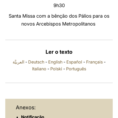
9h30
LATINE
Santa Missa com a bênção dos Pálios para os
novos Arcebispos Metropolitanos
Ler o texto
العربيَّة
-
Deutsch
-
English
-
Español
-
Français
-
Italiano
-
Polski
-
Português
Anexos:
Notificação