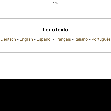
16h
Ler o texto
Deutsch
-
English
-
Español
-
Français
-
Italiano
-
Português