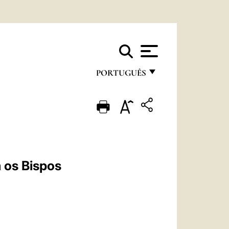
PORTUGUÊS
FRANÇAIS
ENGLISH
ITALIANO
PORTUGUÊS
 os Bispos
ESPAÑOL
DEUTSCH
POLSKI