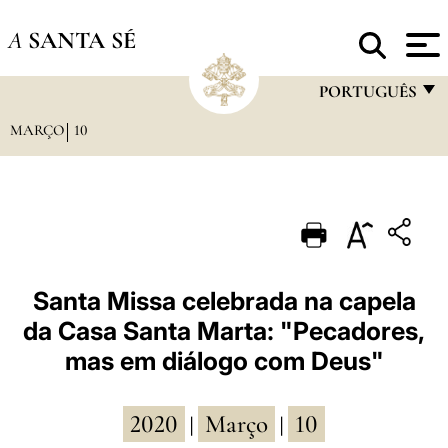
A
SANTA SÉ
PORTUGUÊS
MARÇO
10
FRANÇAIS
ENGLISH
ITALIANO
PORTUGUÊS
ESPAÑOL
Santa Missa celebrada na capela
da Casa Santa Marta: "Pecadores,
DEUTSCH
mas em diálogo com Deus"
POLSKI
العربيّة
2020
Março
10
|
|
中文