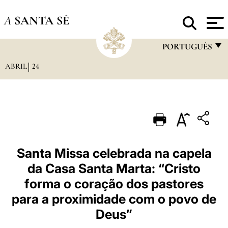
A
SANTA SÉ
PORTUGUÊS
ABRIL
24
FRANÇAIS
ENGLISH
ITALIANO
PORTUGUÊS
ESPAÑOL
Santa Missa celebrada na capela
da Casa Santa Marta: “Cristo
DEUTSCH
forma o coração dos pastores
POLSKI
para a proximidade com o povo de
العربيّة
Deus”
中文