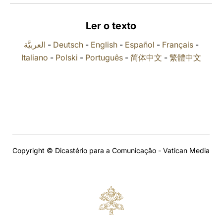
LATINE
Ler o texto
العربيَّة
-
Deutsch
-
English
-
Español
-
Français
-
Italiano
-
Polski
-
Português
-
简体中文
-
繁體中文
Copyright © Dicastério para a Comunicação - Vatican Media