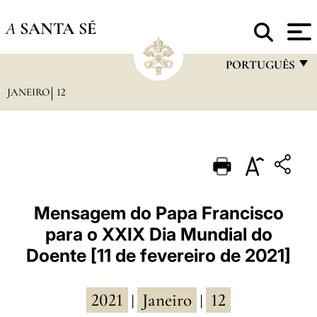
A
SANTA SÉ
PORTUGUÊS
JANEIRO
12
FRANÇAIS
ENGLISH
ITALIANO
PORTUGUÊS
ESPAÑOL
Mensagem do Papa Francisco
para o XXIX Dia Mundial do
DEUTSCH
Doente [11 de fevereiro de 2021]
POLSKI
العربيّة
2021
Janeiro
12
|
|
中文