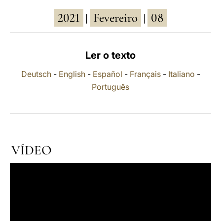
2021
Fevereiro
08
LATINE
|
|
Ler o texto
Deutsch
-
English
-
Español
-
Français
-
Italiano
-
Português
VÍDEO