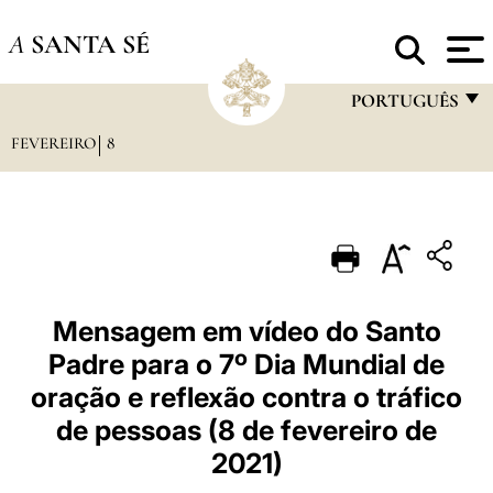
A
SANTA SÉ
PORTUGUÊS
FEVEREIRO
8
FRANÇAIS
ENGLISH
ITALIANO
PORTUGUÊS
ESPAÑOL
Mensagem em vídeo do Santo
Padre para o 7º Dia Mundial de
DEUTSCH
oração e reflexão contra o tráfico
POLSKI
de pessoas (8 de fevereiro de
العربيّة
2021)
中文