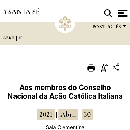
A
SANTA SÉ
PORTUGUÊS
ABRIL
30
FRANÇAIS
ENGLISH
ITALIANO
PORTUGUÊS
ESPAÑOL
Aos membros do Conselho
Nacional da Ação Católica Italiana
DEUTSCH
POLSKI
2021
Abril
30
|
|
العربيّة
Sala Clementina
中文