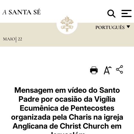
A
SANTA SÉ
PORTUGUÊS
MAIO
22
FRANÇAIS
ENGLISH
ITALIANO
PORTUGUÊS
ESPAÑOL
Mensagem em vídeo do Santo
Padre por ocasião da Vigília
DEUTSCH
Ecumênica de Pentecostes
POLSKI
organizada pela Charis na igreja
العربيّة
Anglicana de Christ Church em
中文