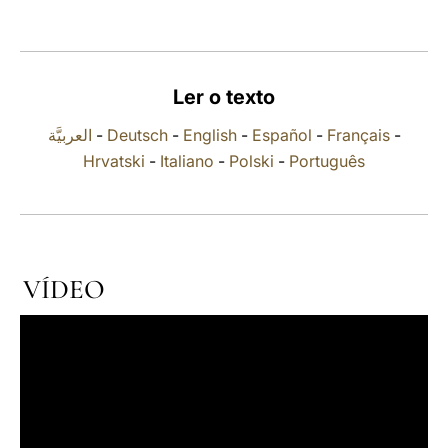
LATINE
Ler o texto
العربيَّة
-
Deutsch
-
English
-
Español
-
Français
-
Hrvatski
-
Italiano
-
Polski
-
Português
VÍDEO