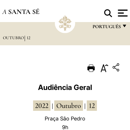
A
SANTA SÉ
PORTUGUÊS
OUTUBRO
12
FRANÇAIS
ENGLISH
ITALIANO
PORTUGUÊS
ESPAÑOL
Audiência Geral
DEUTSCH
2022
Outubro
12
POLSKI
|
|
العربيّة
Praça São Pedro
9h
中文