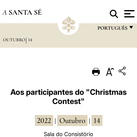
A
SANTA SÉ
PORTUGUÊS
OUTUBRO
14
FRANÇAIS
ENGLISH
ITALIANO
PORTUGUÊS
ESPAÑOL
Aos participantes do "Christmas
Contest"
DEUTSCH
POLSKI
2022
Outubro
14
|
|
العربيّة
Sala do Consistório
中文