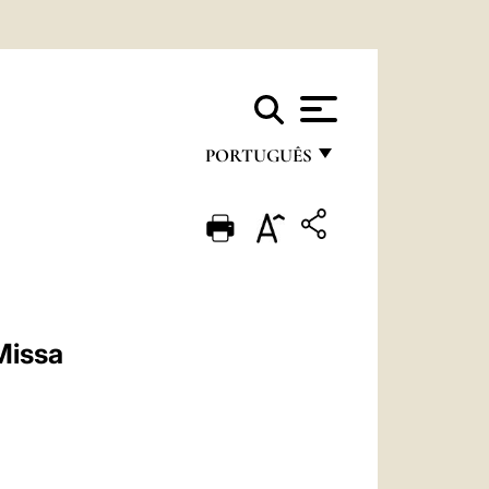
PORTUGUÊS
FRANÇAIS
ENGLISH
ITALIANO
PORTUGUÊS
Missa
ESPAÑOL
DEUTSCH
POLSKI