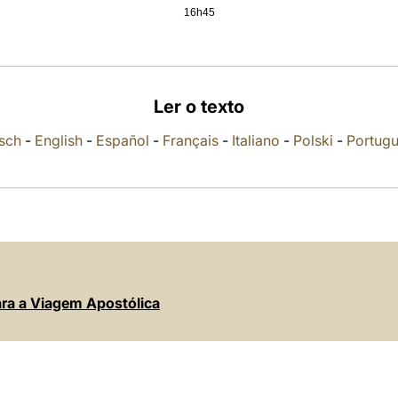
16h45
Ler o texto
sch
-
English
-
Español
-
Français
-
Italiano
-
Polski
-
Portug
ara a Viagem Apostólica