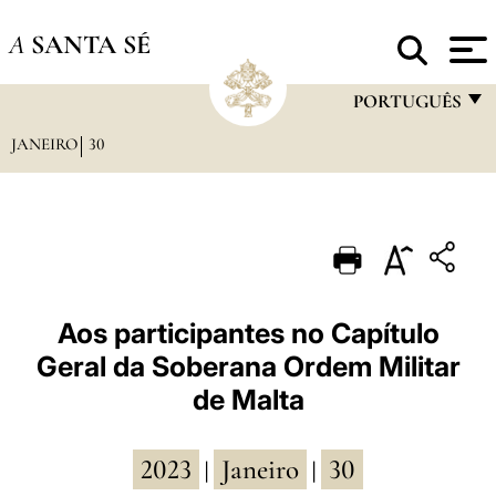
A
SANTA SÉ
PORTUGUÊS
JANEIRO
30
FRANÇAIS
ENGLISH
ITALIANO
PORTUGUÊS
ESPAÑOL
Aos participantes no Capítulo
Geral da Soberana Ordem Militar
DEUTSCH
de Malta
POLSKI
العربيّة
2023
Janeiro
30
|
|
中文