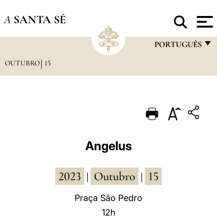
A
SANTA SÉ
PORTUGUÊS
OUTUBRO
15
FRANÇAIS
ENGLISH
ITALIANO
PORTUGUÊS
ESPAÑOL
Angelus
DEUTSCH
2023
Outubro
15
POLSKI
|
|
العربيّة
Praça São Pedro
12h
中文