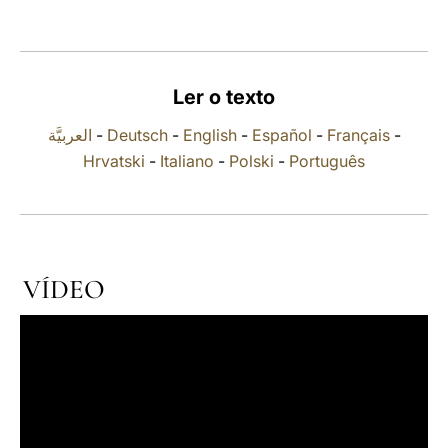
LATINE
Ler o texto
العربيَّة
-
Deutsch
-
English
-
Español
-
Français
-
Hrvatski
-
Italiano
-
Polski
-
Português
VÍDEO