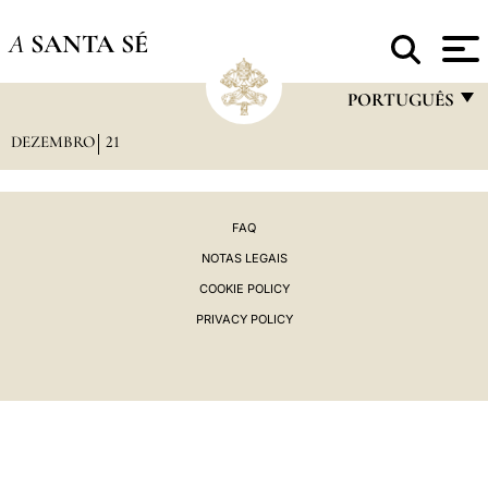
A
SANTA SÉ
PORTUGUÊS
DEZEMBRO
21
FRANÇAIS
ENGLISH
ITALIANO
FAQ
NOTAS LEGAIS
PORTUGUÊS
COOKIE POLICY
ESPAÑOL
PRIVACY POLICY
DEUTSCH
POLSKI
العربيّة
中文