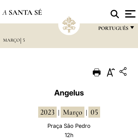
A
SANTA SÉ
PORTUGUÊS
MARÇO
5
FRANÇAIS
ENGLISH
ITALIANO
PORTUGUÊS
ESPAÑOL
Angelus
DEUTSCH
2023
Março
05
POLSKI
|
|
العربيّة
Praça São Pedro
12h
中文