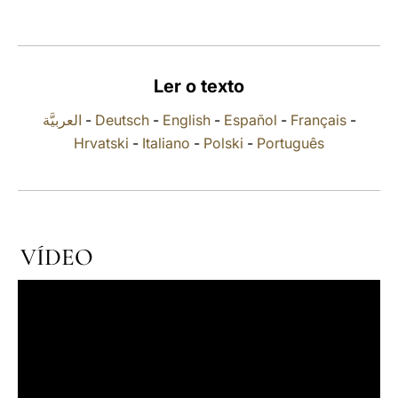
LATINE
Ler o texto
العربيَّة
-
Deutsch
-
English
-
Español
-
Français
-
Hrvatski
-
Italiano
-
Polski
-
Português
VÍDEO