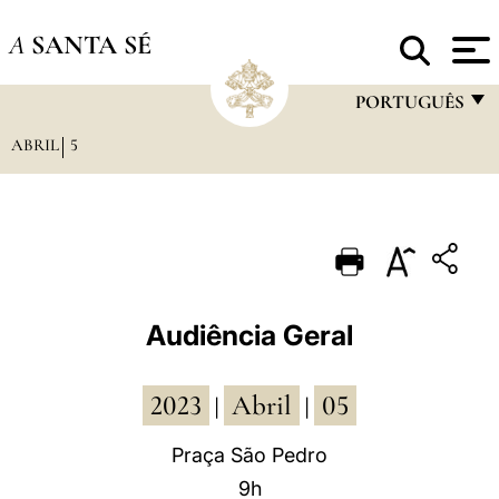
A
SANTA SÉ
PORTUGUÊS
ABRIL
5
FRANÇAIS
ENGLISH
ITALIANO
PORTUGUÊS
ESPAÑOL
Audiência Geral
DEUTSCH
2023
Abril
05
POLSKI
|
|
العربيّة
Praça São Pedro
9h
中文