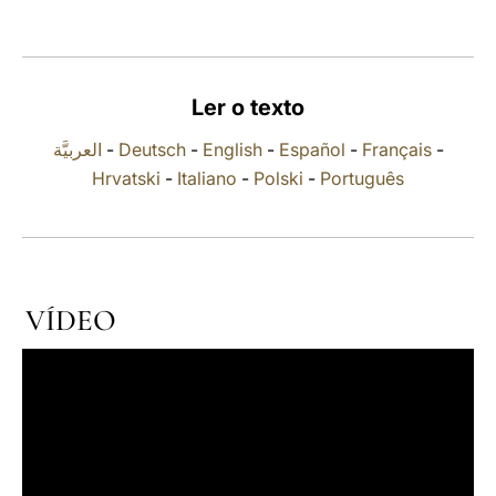
LATINE
Ler o texto
العربيَّة
-
Deutsch
-
English
-
Español
-
Français
-
Hrvatski
-
Italiano
-
Polski
-
Português
VÍDEO