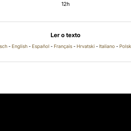
12h
Ler o texto
sch
-
English
-
Español
-
Français
-
Hrvatski
-
Italiano
-
Polsk