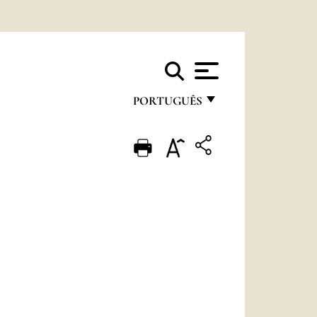
PORTUGUÊS
FRANÇAIS
ENGLISH
ITALIANO
PORTUGUÊS
ESPAÑOL
DEUTSCH
POLSKI