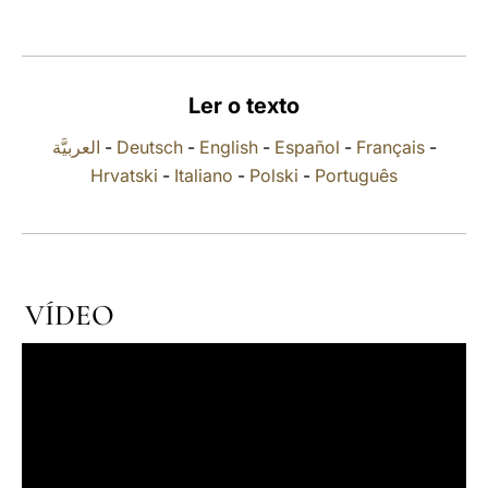
LATINE
Ler o texto
العربيَّة
-
Deutsch
-
English
-
Español
-
Français
-
Hrvatski
-
Italiano
-
Polski
-
Português
VÍDEO