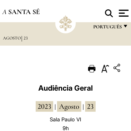
A
SANTA SÉ
PORTUGUÊS
AGOSTO
23
FRANÇAIS
ENGLISH
ITALIANO
PORTUGUÊS
ESPAÑOL
Audiência Geral
DEUTSCH
2023
Agosto
23
POLSKI
|
|
العربيّة
Sala Paulo VI
9h
中文