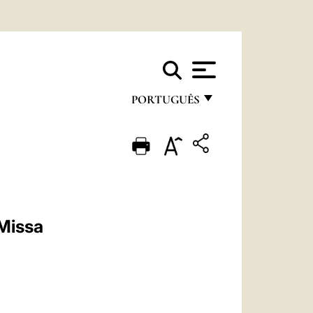
PORTUGUÊS
FRANÇAIS
ENGLISH
ITALIANO
PORTUGUÊS
Missa
ESPAÑOL
DEUTSCH
POLSKI