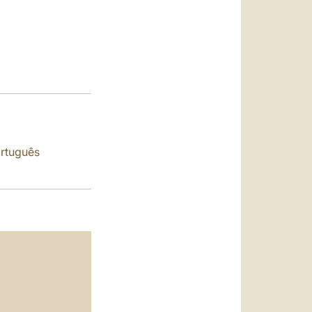
العربيّة
中文
LATINE
rtuguês