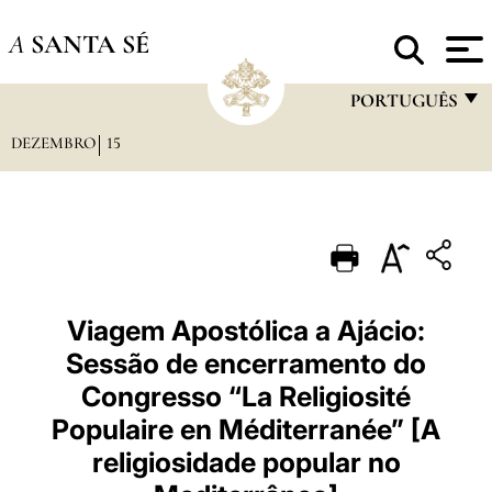
A
SANTA SÉ
PORTUGUÊS
DEZEMBRO
15
FRANÇAIS
ENGLISH
ITALIANO
PORTUGUÊS
ESPAÑOL
Viagem Apostólica a Ajácio:
Sessão de encerramento do
DEUTSCH
Congresso “La Religiosité
POLSKI
Populaire en Méditerranée” [A
العربيّة
religiosidade popular no
中文