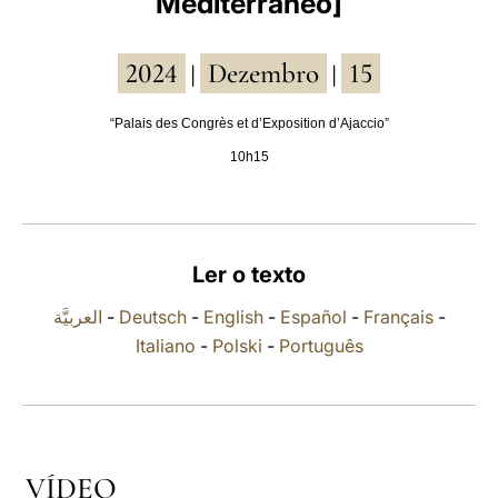
Mediterrâneo]
LATINE
2024
Dezembro
15
|
|
“Palais des Congrès et d’Exposition d’Ajaccio”
10h15
Ler o texto
العربيَّة
-
Deutsch
-
English
-
Español
-
Français
-
Italiano
-
Polski
-
Português
VÍDEO