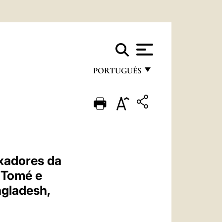
PORTUGUÊS
FRANÇAIS
ENGLISH
ITALIANO
PORTUGUÊS
xadores da
ESPAÑOL
 Tomé e
DEUTSCH
ngladesh,
POLSKI