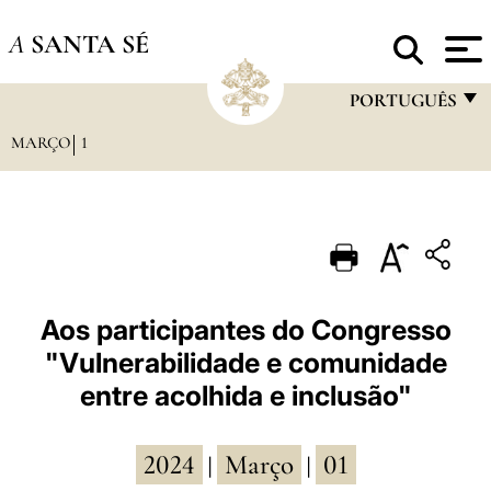
A
SANTA SÉ
PORTUGUÊS
MARÇO
1
FRANÇAIS
ENGLISH
ITALIANO
PORTUGUÊS
ESPAÑOL
Aos participantes do Congresso
"Vulnerabilidade e comunidade
DEUTSCH
entre acolhida e inclusão"
POLSKI
العربيّة
2024
Março
01
|
|
中文