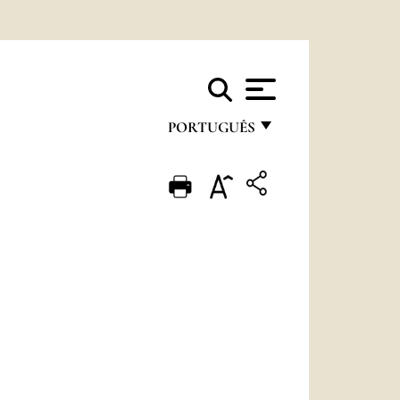
PORTUGUÊS
FRANÇAIS
ENGLISH
ITALIANO
PORTUGUÊS
ESPAÑOL
DEUTSCH
POLSKI