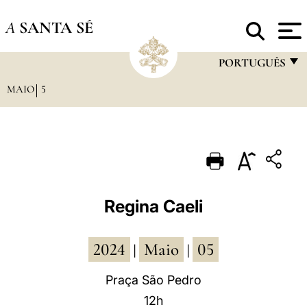
A
SANTA SÉ
PORTUGUÊS
MAIO
5
FRANÇAIS
ENGLISH
ITALIANO
PORTUGUÊS
ESPAÑOL
Regina Caeli
DEUTSCH
2024
Maio
05
POLSKI
|
|
العربيّة
Praça São Pedro
12h
中文