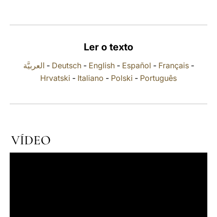
LATINE
Ler o texto
العربيَّة
-
Deutsch
-
English
-
Español
-
Français
-
Hrvatski
-
Italiano
-
Polski
-
Português
VÍDEO