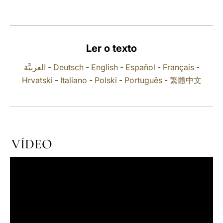
LATINE
Ler o texto
العربيَّة
-
Deutsch
-
English
-
Español
-
Français
-
Hrvatski
-
Italiano
-
Polski
-
Português
-
繁體中文
VÍDEO