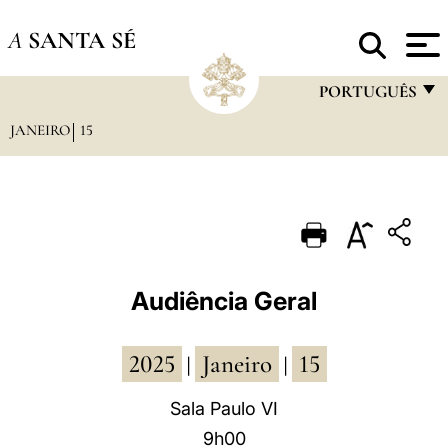
A
SANTA SÉ
PORTUGUÊS
JANEIRO
15
FRANÇAIS
ENGLISH
ITALIANO
PORTUGUÊS
ESPAÑOL
Audiência Geral
DEUTSCH
2025
Janeiro
15
POLSKI
|
|
العربيّة
Sala Paulo VI
9h00
中文